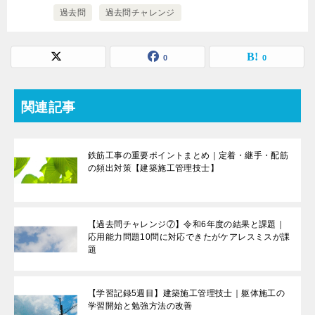
過去問
過去問チャレンジ
0
0
関連記事
鉄筋工事の重要ポイントまとめ｜定着・継手・配筋
の頻出対策【建築施工管理技士】
【過去問チャレンジ⑦】令和6年度の結果と課題｜
応用能力問題10問に対応できたがケアレスミスが課
題
【学習記録5週目】建築施工管理技士｜躯体施工の
学習開始と勉強方法の改善