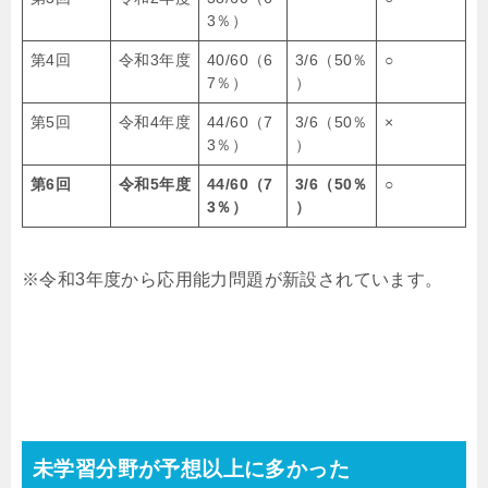
3％）
第4回
令和3年度
40/60（6
3/6（50％
○
7％）
）
第5回
令和4年度
44/60（7
3/6（50％
×
3％）
）
第6回
令和5年度
44/60
（7
3/6
（50％
○
3％）
）
※令和3年度から応用能力問題が新設されています。
未学習分野が予想以上に多かった