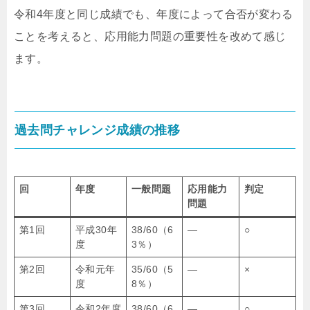
令和4年度と同じ成績でも、年度によって合否が変わる
ことを考えると、応用能力問題の重要性を改めて感じ
ます。
過去問チャレンジ成績の推移
回
年度
一般問題
応用能力
判定
問題
第1回
平成30年
38/60（6
―
○
度
3％）
第2回
令和元年
35/60（5
―
×
度
8％）
第3回
令和2年度
38/60（6
―
○