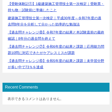
【受験体験記①】1級建築施工管理技士第一次検定｜受験票・
持ち物・試験前に準備したこと
建築施工管理技士第一次検定｜平成30年度～令和7年度の過
去問8年分を分析して分かった効率的な勉強法
【過去問チャレンジ⑧】令和7年度の結果と本試験直前の最終
確認｜8年分の過去問を終えて
【過去問チャレンジ⑦】令和6年度の結果と課題｜応用能力問
題10問に対応できたがケアレスミスが課題
【過去問チャレンジ⑥】令和5年度の結果と課題｜未学習分野
が多い中で73％を達成
Recent Comments
表示できるコメントはありません。