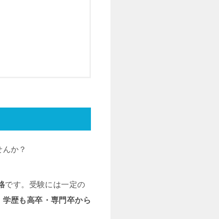
せんか？
格
です。受験には一定の
。
学歴も高卒・専門卒から