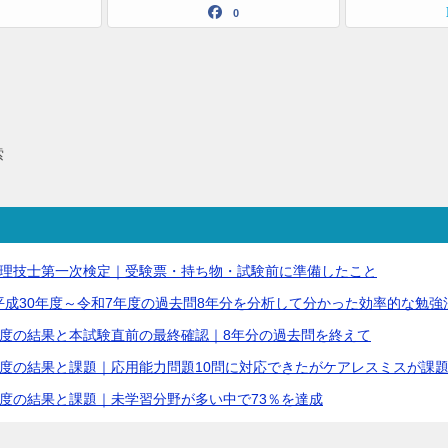
0
索
管理技士第一次検定｜受験票・持ち物・試験前に準備したこと
成30年度～令和7年度の過去問8年分を分析して分かった効率的な勉強
年度の結果と本試験直前の最終確認｜8年分の過去問を終えて
度の結果と課題｜応用能力問題10問に対応できたがケアレスミスが課
度の結果と課題｜未学習分野が多い中で73％を達成