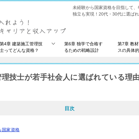
未経験から国家資格を目指して、
独立も実現！20代・30代に選ば
第4章 建築施工管理技
第6章 独学で合格す
第7章 教
士ってどんな資格？
るための戦略設計
スの具体
工管理技士が若手社会人に選ばれている理
目次
る国家資格