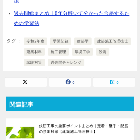
認
過去問総まとめ｜8年分解いて分かった合格するた
めの学習法
タグ
令和2年度
学習記録
建築学
建築施工管理技士
建築材料
施工管理
環境工学
設備
試験対策
過去問チャレンジ
0
0
関連記事
鉄筋工事の重要ポイントまとめ｜定着・継手・配筋
の頻出対策【建築施工管理技士】