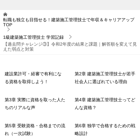
転職も独立も目指せる！建築施工管理技士で年収＆キャリアアップ
TOP
1級建築施工管理技士 学習記録
【過去問チャレンジ③】令和2年度の結果と課題｜解答順を変えて見
えた弱点と対策
建設業許可・経審で有利にな
第2章 建築施工管理技士が若手
る資格を取得しよう！
社会人に選ばれている理由
第3章 実際に資格を取った人た
第4章 建築施工管理技士ってど
ちのリアルな声
んな資格？
第5章 受験資格・合格までの流
第6章 独学で合格するための戦
れ（一次試験）
略設計