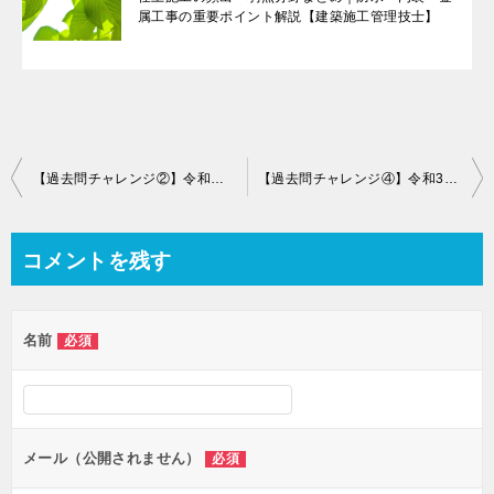
属工事の重要ポイント解説【建築施工管理技士】
投
【過去問チャレンジ②】令和元年度の結果と課題｜建築施工管理技士第一次検定
【過去問チャレンジ④】令和3年度の結果と課題｜新試験制度・応用能力問題に初挑戦
稿
ナ
コメントを残す
ビ
ゲ
名前
必須
ー
シ
ョ
ン
メール（公開されません）
必須