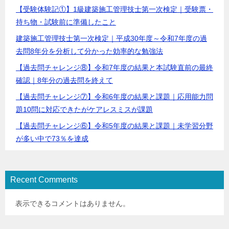
【受験体験記①】1級建築施工管理技士第一次検定｜受験票・
持ち物・試験前に準備したこと
建築施工管理技士第一次検定｜平成30年度～令和7年度の過
去問8年分を分析して分かった効率的な勉強法
【過去問チャレンジ⑧】令和7年度の結果と本試験直前の最終
確認｜8年分の過去問を終えて
【過去問チャレンジ⑦】令和6年度の結果と課題｜応用能力問
題10問に対応できたがケアレスミスが課題
【過去問チャレンジ⑥】令和5年度の結果と課題｜未学習分野
が多い中で73％を達成
Recent Comments
表示できるコメントはありません。