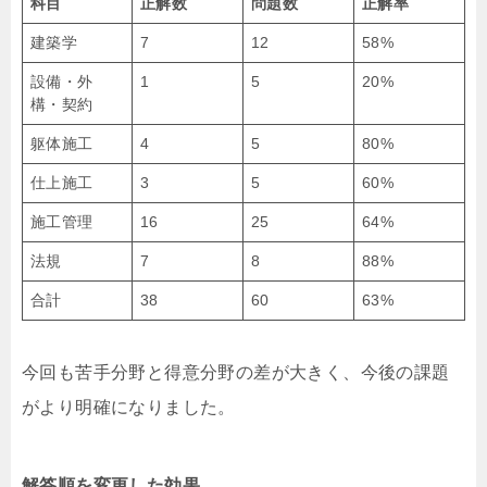
科目
正解数
問題数
正解率
建築学
7
12
58%
設備・外
1
5
20%
構・契約
躯体施工
4
5
80%
仕上施工
3
5
60%
施工管理
16
25
64%
法規
7
8
88%
合計
38
60
63%
今回も苦手分野と得意分野の差が大きく、今後の課題
がより明確になりました。
解答順を変更した効果