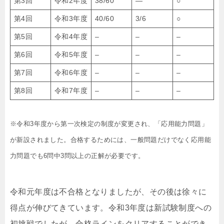
第3回
令和2年度
38/60
―
○
第4回
令和3年度
40/60
3/6
○
第5回
令和4年度
–
–
–
第6回
令和5年度
–
–
–
第7回
令和6年度
–
–
–
第8回
令和7年度
–
–
–
※令和3年度から第一次検定の制度が変更され、「応用能力問題」
が新設されました。合格するためには、一般問題だけでなく応用能
力問題でも6問中3問以上の正解が必要です。
令和元年度は不合格となりましたが、その後は徐々に
得点が伸びてきています。令和3年度は新試験制度への
初挑戦でしたが、合格ラインをクリアすることができ