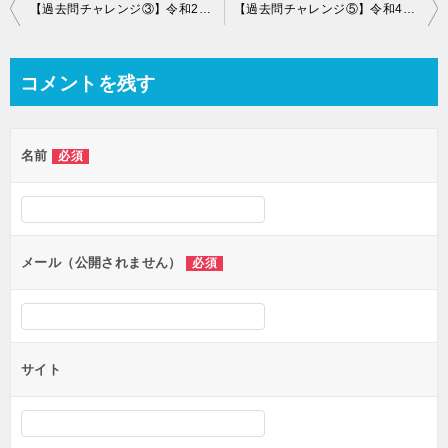
投
【過去問チャレンジ③】令和2年度の結果と課題｜解答順を変えて見えた弱点と対策
【過去問チャレンジ⑤】令和4年度の結果と課題｜得点アップも応用能力問題で不合格
稿
ナ
コメントを残す
ビ
ゲ
名前
必須
ー
シ
ョ
ン
メール（公開されません）
必須
サイト