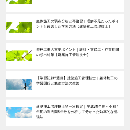
躯体施工の弱点分析と再復習｜理解不足だったポイ
ントと改善した学習方法【建築施工管理技士】
型枠工事の重要ポイント｜設計・支保工・存置期間
の頻出対策【建築施工管理技士】
【学習記録5週目】建築施工管理技士｜躯体施工の
学習開始と勉強方法の改善
建築施工管理技士第一次検定｜平成30年度～令和7
年度の過去問8年分を分析して分かった効率的な勉
強法