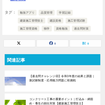
タグ
勉強アプリ
品質管理
学習記録
建築施工管理技士
建設資格
施工管理試験
施工管理資格
独学
資格勉強
過去問対策
0
0
関連記事
【過去問チャレンジ④】令和3年度の結果と課題｜
新試験制度・応用能力問題に初挑戦
コンクリート工事の重要ポイント｜打込み・締固
め・養生の頻出対策【建築施工管理技士】