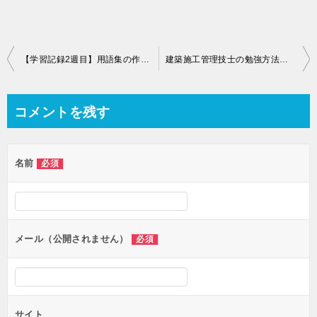
投
【学習記録2週目】用語集の作成と動画活用｜記憶対策の本格化
建築施工管理技士の勉強方法｜施工管理の出題傾向と学習記録まとめ
稿
ナ
コメントを残す
ビ
ゲ
名前
必須
ー
シ
ョ
ン
メール（公開されません）
必須
サイト