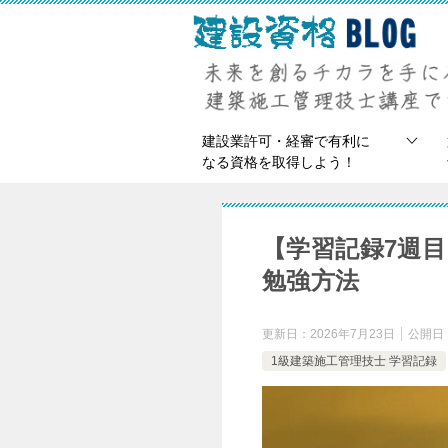
建設業許可・経審で有利に
なる資格を取得しよう！
【学習記録7週
勉強方法
更新日：
2026年7月23日
公開日
1級建築施工管理技士 学習記録