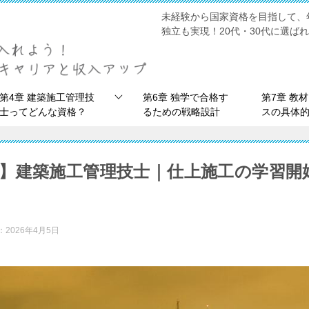
未経験から国家資格を目指して、
独立も実現！20代・30代に選ば
第4章 建築施工管理技
第6章 独学で合格す
第7章 教
士ってどんな資格？
るための戦略設計
スの具体
目】建築施工管理技士｜仕上施工の学習開
：
2026年4月5日