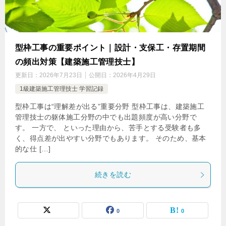
型枠工事の重要ポイント｜設計・支保工・存置期間
の頻出対策【建築施工管理技士】
更新日：
2026年7月23日
公開日：
2026年4月29日
1級建築施工管理技士 学習記録
型枠工事は“理解差が出る”重要分野 型枠工事は、建築施工
管理技士の躯体施工分野の中でも出題頻度が高い分野で
す。 一方で、 といった理由から、苦手とする受験者も多
く、得点差が出やすい分野でもあります。 そのため、基本
的な仕 […]
続きを読む
0
0