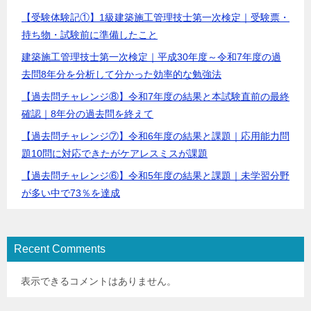
【受験体験記①】1級建築施工管理技士第一次検定｜受験票・
持ち物・試験前に準備したこと
建築施工管理技士第一次検定｜平成30年度～令和7年度の過
去問8年分を分析して分かった効率的な勉強法
【過去問チャレンジ⑧】令和7年度の結果と本試験直前の最終
確認｜8年分の過去問を終えて
【過去問チャレンジ⑦】令和6年度の結果と課題｜応用能力問
題10問に対応できたがケアレスミスが課題
【過去問チャレンジ⑥】令和5年度の結果と課題｜未学習分野
が多い中で73％を達成
Recent Comments
表示できるコメントはありません。