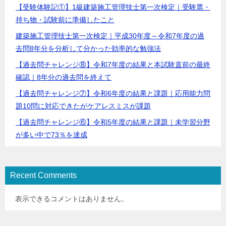
【受験体験記①】1級建築施工管理技士第一次検定｜受験票・
持ち物・試験前に準備したこと
建築施工管理技士第一次検定｜平成30年度～令和7年度の過
去問8年分を分析して分かった効率的な勉強法
【過去問チャレンジ⑧】令和7年度の結果と本試験直前の最終
確認｜8年分の過去問を終えて
【過去問チャレンジ⑦】令和6年度の結果と課題｜応用能力問
題10問に対応できたがケアレスミスが課題
【過去問チャレンジ⑥】令和5年度の結果と課題｜未学習分野
が多い中で73％を達成
Recent Comments
表示できるコメントはありません。