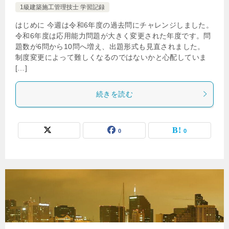
1級建築施工管理技士 学習記録
はじめに 今週は令和6年度の過去問にチャレンジしました。
令和6年度は応用能力問題が大きく変更された年度です。問
題数が6問から10問へ増え、出題形式も見直されました。
制度変更によって難しくなるのではないかと心配していま
[…]
続きを読む
0
0