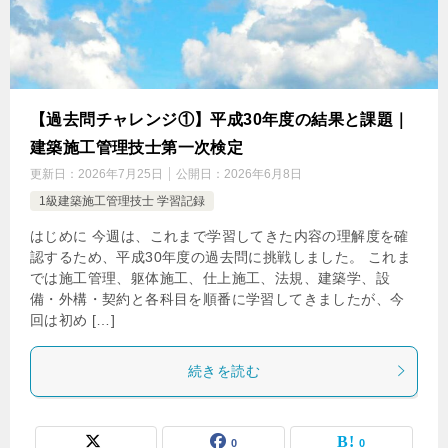
【過去問チャレンジ①】平成30年度の結果と課題｜
建築施工管理技士第一次検定
更新日：
2026年7月25日
公開日：
2026年6月8日
1級建築施工管理技士 学習記録
はじめに 今週は、これまで学習してきた内容の理解度を確
認するため、平成30年度の過去問に挑戦しました。 これま
では施工管理、躯体施工、仕上施工、法規、建築学、設
備・外構・契約と各科目を順番に学習してきましたが、今
回は初め […]
続きを読む
0
0