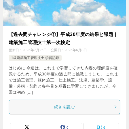
【過去問チャレンジ①】平成30年度の結果と課題｜
建築施工管理技士第一次検定
更新日：
2026年7月25日
公開日：
2026年6月8日
1級建築施工管理技士 学習記録
はじめに 今週は、これまで学習してきた内容の理解度を確
認するため、平成30年度の過去問に挑戦しました。 これま
では施工管理、躯体施工、仕上施工、法規、建築学、設
備・外構・契約と各科目を順番に学習してきましたが、今
回は初め […]
続きを読む
0
0